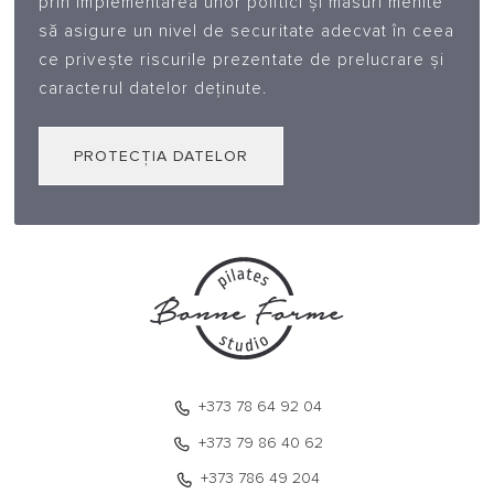
prin implementarea unor politici şi măsuri menite
să asigure un nivel de securitate adecvat în ceea
ce priveşte riscurile prezentate de prelucrare şi
caracterul datelor deţinute.
PROTECȚIA DATELOR
+373 78 64 92 04
+373 79 86 40 62
+373 786 49 204