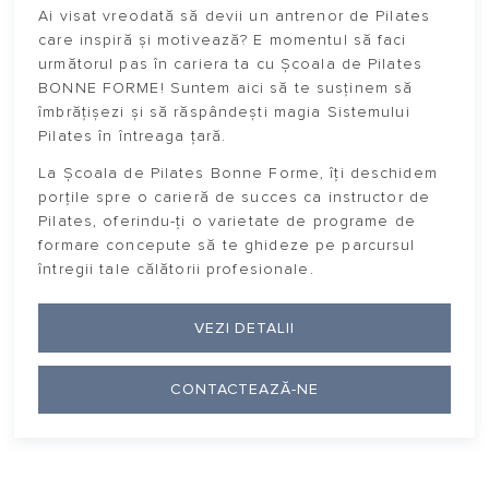
Ai visat vreodată să devii un antrenor de Pilates
care inspiră și motivează? E momentul să faci
următorul pas în cariera ta cu Școala de Pilates
BONNE FORME! Suntem aici să te susținem să
îmbrățișezi și să răspândești magia Sistemului
Pilates în întreaga țară.
La Școala de Pilates Bonne Forme, îți deschidem
porțile spre o carieră de succes ca instructor de
Pilates, oferindu-ți o varietate de programe de
formare concepute să te ghideze pe parcursul
întregii tale călătorii profesionale.
VEZI DETALII
CONTACTEAZĂ-NE