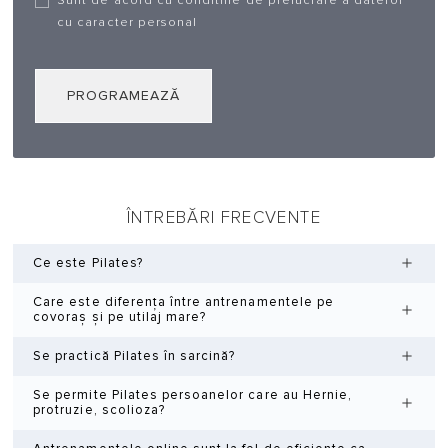
Sunt de acord cu conditiile de prelucrare a datelor
cu caracter personal
PROGRAMEAZĂ
ÎNTREBĂRI FRECVENTE
Ce este Pilates?
Care este diferența între antrenamentele pe
covoraș și pe utilaj mare?
Se practică Pilates în sarcină?
Se permite Pilates persoanelor care au Hernie,
protruzie, scolioza?