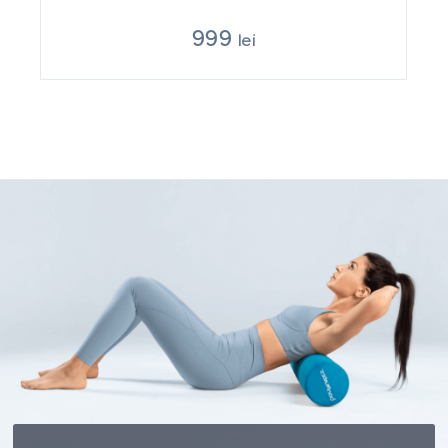
999
lei